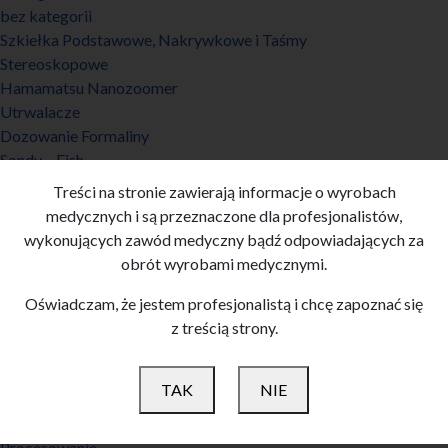
bez kategorii
Szkiełka Podstawowe, Nakrywkowe i Taśmy
Stereoskopowe
Hamamatsu Nanozoomer
Utrwalacze
Dozowanie Formaliny
Sondy – Fish
Oczyszczanie Powietrza
Treści na stronie zawierają informacje o wyrobach
Barwiarki i zaklejarki
medycznych i są przeznaczone dla profesjonalistów,
Teczki i Pudełka
wykonujących zawód medyczny bądź odpowiadających za
Pobieranie
obrót wyrobami medycznymi.
Stereoskopowe
Oświadczam, że jestem profesjonalistą i chcę zapoznać się
Biologiczne
z treścią strony.
Patomorfologia cyfrowa
Barwienie HE
Odwapniacze
TAK
NIE
Tusze
Kriostaty
Procesowanie