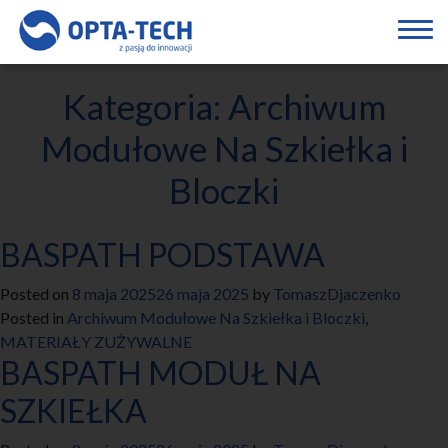
Kategoria:
Archiwum
Modułowe Na Szkiełka i
Bloczki
BASPATH PODSTAWA
Posted on
8 maja 2025
26 maja 2025
by
TomaszDjaczenko
Posted in
Archiwum Modułowe Na Szkiełka i Bloczki
,
MATERIAŁY ZUŻYWALNE
BASPATH MODUŁ NA
SZKIEŁKA